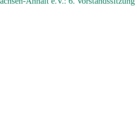
chsen-Anhalt e.V.: 6. Vorstandssitzung