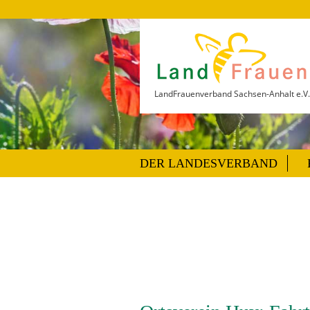
LandFrauenverband Sachsen-Anhalt e.V.
DER LANDESVERBAND